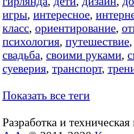
гирлянда
,
дети
,
дизайн
,
д
игры
,
интересное
,
интерн
класс
,
ориентирование
,
от
психология
,
путешествие
свадьба
,
своими руками
,
с
суеверия
,
транспорт
,
трен
Показать все теги
Разработка и техническая