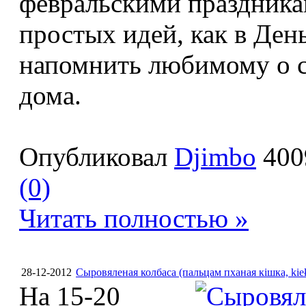
февральскими праздника
простых идей, как в Ден
напомнить любимому о св
дома.
Опубликовал
Djimbo
400
(0)
Читать полностью »
28-12-2012
Сыровяленая колбаса (пальцам пханая кішка, kiełb
На 15-20