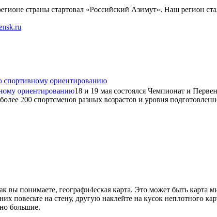
1 регионе страны стартовал «Российский Азимут». Наш регион ст
ensk.ru
по спортивному ориентированию
18 и 19 мая состоялся Чемпионат и Перв
более 200 спортсменов разных возрастов и уровня подготовленн
ак вы понимаете, географи4еская карта. Это может быть карта м
их повесьте на стену, другую наклейте на кусок неплотного ка
ьно большие.