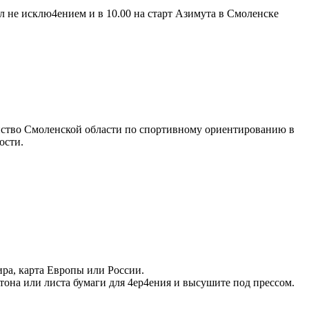
ал не исклю4ением и в 10.00 на старт Азимута в Смоленске
енство Смоленской области по спортивному ориентированию в
ости.
ира, карта Европы или России.
ртона или листа бумаги для 4ер4ения и высушите под прессом.