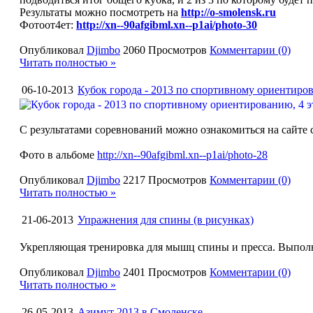
Результаты можно посмотреть на
http://o-smolensk.ru
Фотоот4ет:
http://xn--90afgibml.xn--p1ai/photo-30
Опубликовал
Djimbo
2060 Просмотров
Комментарии (0)
Читать полностью »
06-10-2013
Кубок города - 2013 по спортивному ориентиров
С результатами соревнований можно ознакомиться на сайте
Фото в альбоме
http://xn--90afgibml.xn--p1ai/photo-28
Опубликовал
Djimbo
2217 Просмотров
Комментарии (0)
Читать полностью »
21-06-2013
Упражнения для спины (в рисунках)
Укрепляющая тренировка для мышц спины и пресса. Выполне
Опубликовал
Djimbo
2401 Просмотров
Комментарии (0)
Читать полностью »
26-05-2013
Азимут 2013 в Смоленске