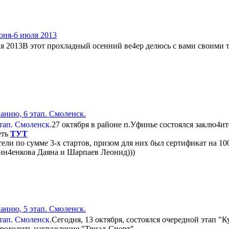
ня-6 июля 2013
В этот прохладный осенний ве4ер делюсь с вами своим
анию, 6 этап. Смоленск.
27 октября в районе п.Уфинье состоялся заклю4ит
еть
ТУТ
ли по сумме 3-х стартов, призом для них был сертификат на 10
ин4енкова Даяна и Шарпаев Леонид)))
анию, 5 этап. Смоленск.
Сегодня, 13 октября, состоялся очередной этап "К
 проходить награждение "Триал-Спорт".