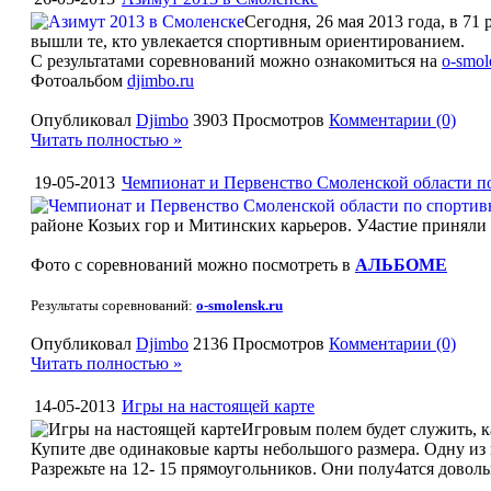
Сегодня, 26 мая 2013 года, в 7
вышли те, кто увлекается спортивным ориентированием.
С результатами соревнований можно ознакомиться на
o-smol
Фотоальбом
djimbo.ru
Опубликовал
Djimbo
3903 Просмотров
Комментарии (0)
Читать полностью »
19-05-2013
Чемпионат и Первенство Смоленской области 
районе Козьих гор и Митинских карьеров. У4астие приняли 
Фото с соревнований можно посмотреть в
АЛЬБОМЕ
Результаты соревнований:
o-smolensk.ru
Опубликовал
Djimbo
2136 Просмотров
Комментарии (0)
Читать полностью »
14-05-2013
Игры на настоящей карте
Игровым полем будет служить, к
Купите две одинаковые карты небольшого размера. Одну из н
Разрежьте на 12- 15 прямоугольников. Они полу4атся довол