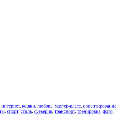
,
интернет
,
кошки
,
любовь
,
мастер-класс
,
ориентирование
,
ты
,
спорт
,
стиль
,
суеверия
,
транспорт
,
тренировка
,
фото
,