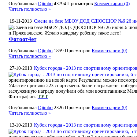
Опубликовал
Djimbo
43794 Просмотров
Комментарии (0)
Читать полностью »
19-11-2013
Смена на базе МБОУ ДОД СДЮСШОР №6 26 ию
п.Пржевальское. Желаю каждому ребенку такое лето!
Фотоот4ет
Опубликовал
Djimbo
1859 Просмотров
Комментарии (0)
Читать полностью »
27-10-2013
Кубок города - 2013 по спортивному ориентиров
ориентированию на новой карте.Результаты можно посмотр
У4астие приняли 223 спортсмена. Были награждены победите
заслуженную награду полу4или оба мои воспитанника: Мал
Фотографии-
ТУТ
Опубликовал
Djimbo
2326 Просмотров
Комментарии (0)
Читать полностью »
13-10-2013
Кубок города - 2013 по спортивному ориентиров
подводиться итог общего кубка, и 2 из 3 по которому будет