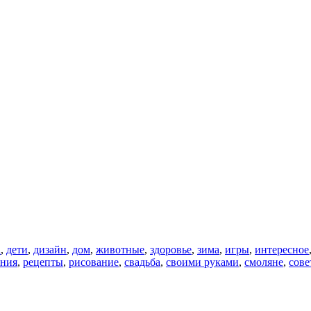
а
,
дети
,
дизайн
,
дом
,
животные
,
здоровье
,
зима
,
игры
,
интересное
ения
,
рецепты
,
рисование
,
свадьба
,
своими руками
,
смоляне
,
сове