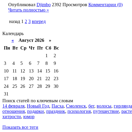
Опубликовал
Djimbo
2392 Просмотров
Комментарии (0)
Читать полностью »
назад
1
2
3
вперед
Календарь
«
Август 2026 »
Пн
Вт
Ср
Чт
Пт
Сб
Вс
1
2
3
4
5
6
7
8
9
10
11
12
13
14
15
16
17
18
19
20
21
22
23
24
25
26
27
28
29
30
31
Поиск статей по ключевым словам
14 февраля
,
Новый Год
,
Пасха
,
Смоленск
,
бег
,
волосы
,
гирлянд
отношения
,
подарки
,
праздник
,
психология
,
путешествие
,
раст
хитрости
,
юмор
Показать все теги