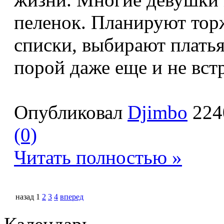
пеленок. Планируют тор
списки, выбирают платья
порой даже еще и не вст
Опубликовал
Djimbo
224
(0)
Читать полностью »
назад
1
2
3
4
вперед