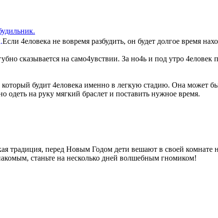
удильник.
Если 4еловека не вовремя разбудить, он будет долгое время нах
бно сказывается на само4увствии. За но4ь и под утро 4еловек по
к, который будит 4еловека именно в легкую стадию. Она может б
но одеть на руку мягкий браслет и поставить нужное время.
кая традиция, перед Новым Годом дети вешают в своей комнате 
накомым, станьте на несколько дней волшебным гномиком!