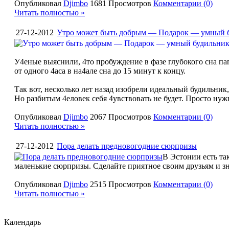
Опубликовал
Djimbo
1681 Просмотров
Комментарии (0)
Читать полностью »
27-12-2012
Утро может быть добрым — Подарок — умный б
У4еные выяснили, 4то пробуждение в фазе глубокого сна пагу
от одного 4аса в на4але сна до 15 минут к концу.
Так вот, несколько лет назад изобрели идеальный будильни
Но разбитым 4еловек себя 4увствовать не будет. Просто нуж
Опубликовал
Djimbo
2067 Просмотров
Комментарии (0)
Читать полностью »
27-12-2012
Пора делать предновогодние сюрпризы
В Эстонии есть та
маленькие сюрпризы. Сделайте приятное своим друзьям и з
Опубликовал
Djimbo
2515 Просмотров
Комментарии (0)
Читать полностью »
Календарь