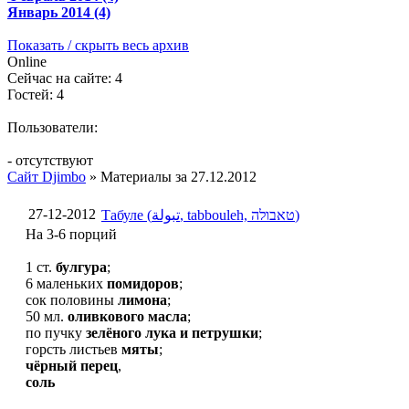
Январь 2014 (4)
Показать / скрыть весь архив
Online
Сейчас на сайте: 4
Гостей: 4
Пользователи:
- отсутствуют
Сайт Djimbo
» Материалы за 27.12.2012
27-12-2012
Табуле (تبولة‎‎, tabbouleh, טאבולה)
На 3-6 порций
1 ст.
булгура
;
6 маленьких
помидоров
;
сок половины
лимона
;
50 мл.
оливкового масла
;
по пучку
зелёного лука и петрушки
;
горсть листьев
мяты
;
чёрный перец
,
соль