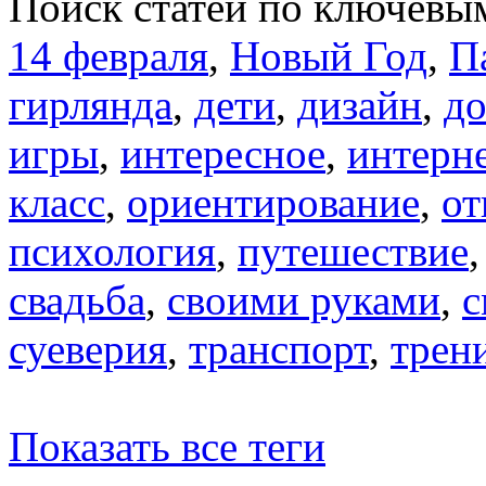
Поиск статей по ключевы
14 февраля
,
Новый Год
,
П
гирлянда
,
дети
,
дизайн
,
д
игры
,
интересное
,
интерн
класс
,
ориентирование
,
от
психология
,
путешествие
свадьба
,
своими руками
,
с
суеверия
,
транспорт
,
трен
Показать все теги