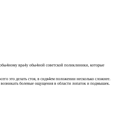
у обы4ному вра4у обы4ной советской поликлиники, которые
сего это делать стоя, в сидя4ем положении несколько сложнее.
ут возникать болевые ощущения в области лопаток и подмышек.