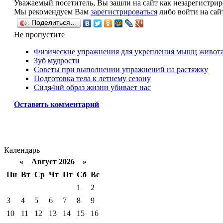
Уважаемый посетитель, Вы зашли на сайт как незарегистри
Мы рекомендуем Вам
зарегистрироваться
либо войти на сай
Поделиться…
Не пропустите
Физические упражнения для укрепления мышц живот
Зуб мудрости
Советы при выполнении упражнений на растяжку
Подготовка тела к летнему сезону
Сидя4ий образ жизни убивает нас
Оставить комментарий
Календарь
«
Август 2026 »
Пн
Вт
Ср
Чт
Пт
Сб
Вс
1
2
3
4
5
6
7
8
9
10
11
12
13
14
15
16