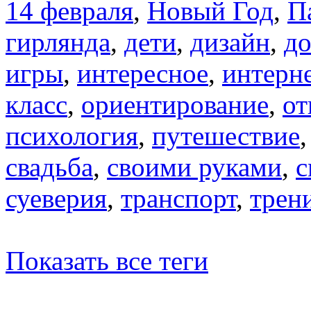
14 февраля
,
Новый Год
,
П
гирлянда
,
дети
,
дизайн
,
д
игры
,
интересное
,
интерн
класс
,
ориентирование
,
от
психология
,
путешествие
свадьба
,
своими руками
,
с
суеверия
,
транспорт
,
трен
Показать все теги