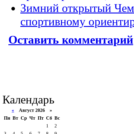
Зимний открытый Чемп
спортивному ориенти
Оставить комментарий
Календарь
«
Август 2026 »
Пн
Вт
Ср
Чт
Пт
Сб
Вс
1
2
3
4
5
6
7
8
9