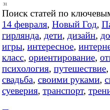
31
Поиск статей по ключевы
14 февраля
,
Новый Год
,
П
гирлянда
,
дети
,
дизайн
,
д
игры
,
интересное
,
интерн
класс
,
ориентирование
,
от
психология
,
путешествие
свадьба
,
своими руками
,
с
суеверия
,
транспорт
,
трен