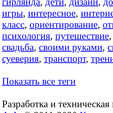
гирлянда
,
дети
,
дизайн
,
д
игры
,
интересное
,
интерн
класс
,
ориентирование
,
от
психология
,
путешествие
свадьба
,
своими руками
,
с
суеверия
,
транспорт
,
трен
Показать все теги
Разработка и техническая