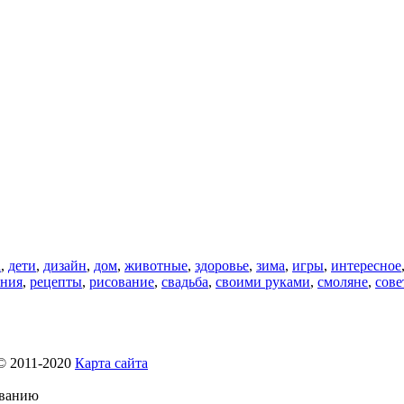
а
,
дети
,
дизайн
,
дом
,
животные
,
здоровье
,
зима
,
игры
,
интересное
ения
,
рецепты
,
рисование
,
свадьба
,
своими руками
,
смоляне
,
сове
 2011-2020
Карта сайта
ованию