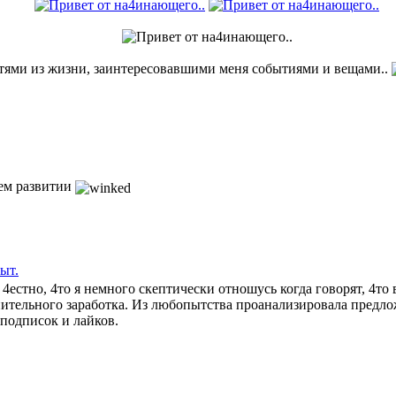
стями из жизни, заинтересовавшими меня событиями и вещами..
оем развитии
ыт.
4естно, 4то я немного скептически отношусь когда говорят, 4то
нительного заработка. Из любопытства проанализировала предло
 подписок и лайков.