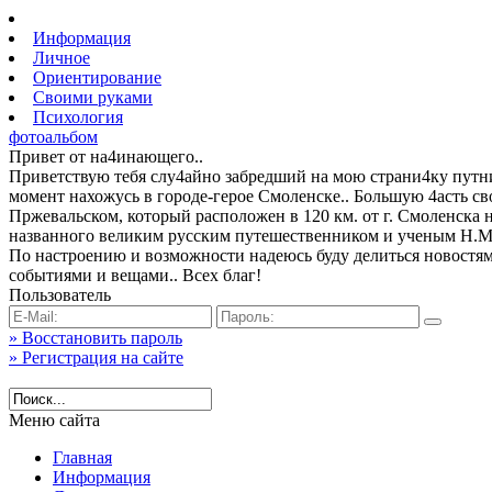
Информация
Личное
Ориентирование
Своими руками
Психология
фотоальбом
Привет от на4инающего..
Приветствую тебя слу4айно забредший на мою страни4ку путн
момент нахожусь в городе-герое Смоленске.. Большую 4асть св
Пржевальском, который расположен в 120 км. от г. Смоленска
названного великим русским путешественником и ученым Н.М
По настроению и возможности надеюсь буду делиться новостя
событиями и вещами.. Всех благ!
Пользователь
» Восстановить пароль
» Регистрация на сайте
Меню сайта
Главная
Информация