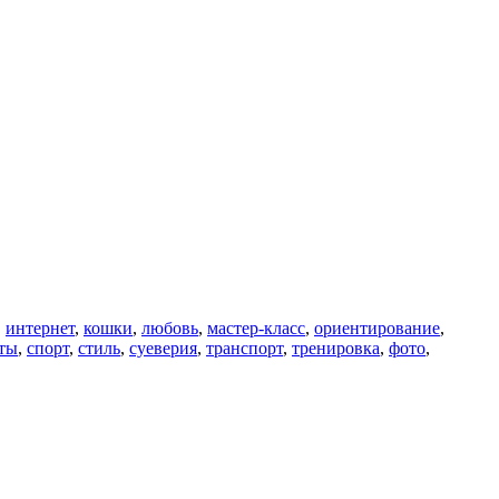
,
интернет
,
кошки
,
любовь
,
мастер-класс
,
ориентирование
,
ты
,
спорт
,
стиль
,
суеверия
,
транспорт
,
тренировка
,
фото
,