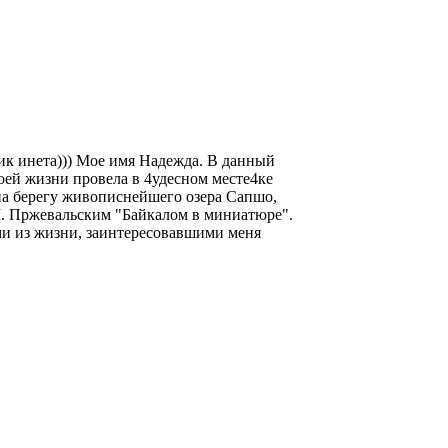
ик инета))) Мое имя Надежда. В данный
оей жизни провела в 4удесном месте4ке
 на берегу живописнейшего озера Сапшо,
. Пржевальским "Байкалом в миниатюре".
ми из жизни, заинтересовавшими меня