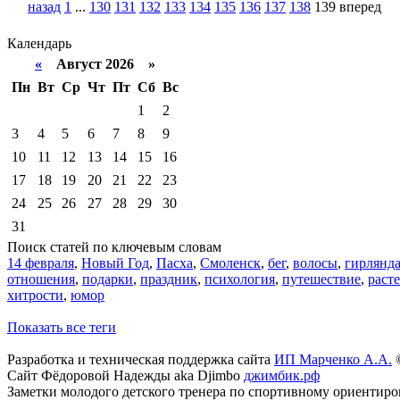
назад
1
...
130
131
132
133
134
135
136
137
138
139
вперед
Календарь
«
Август 2026 »
Пн
Вт
Ср
Чт
Пт
Сб
Вс
1
2
3
4
5
6
7
8
9
10
11
12
13
14
15
16
17
18
19
20
21
22
23
24
25
26
27
28
29
30
31
Поиск статей по ключевым словам
14 февраля
,
Новый Год
,
Пасха
,
Смоленск
,
бег
,
волосы
,
гирлянд
отношения
,
подарки
,
праздник
,
психология
,
путешествие
,
раст
хитрости
,
юмор
Показать все теги
Разработка и техническая поддержка сайта
ИП Марченко А.А.
©
Сайт Фёдоровой Надежды aka Djimbo
джимбик.рф
Заметки молодого детского тренера по спортивному ориентир