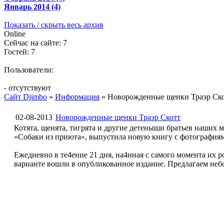
Январь 2014 (4)
Показать / скрыть весь архив
Online
Сейчас на сайте: 7
Гостей: 7
Пользователи:
- отсутствуют
Сайт Djimbo
»
Информация
» Новорожденные щенки Траэр Ск
02-08-2013
Новорожденные щенки Траэр Скотт
Котята, щенята, тигрята и другие детеныши братьев наших м
«Собаки из приюта», выпустила новую книгу с фотография
Ежедневно в те4ение 21 дня, на4иная с самого момента их 
варианте вошли в опубликованное издание. Предлагаем не