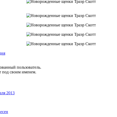
ция
рованный пользователь.
т под своим именем.
аля 2013
песен