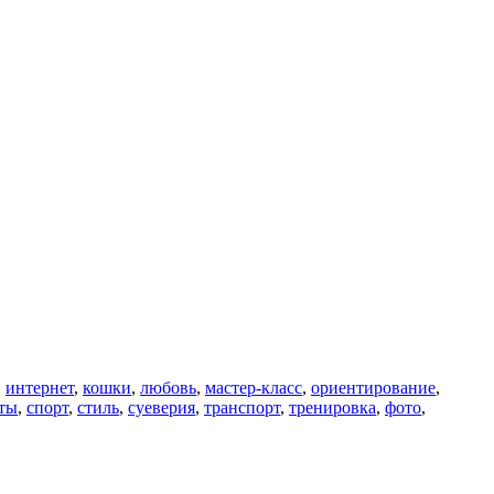
,
интернет
,
кошки
,
любовь
,
мастер-класс
,
ориентирование
,
ты
,
спорт
,
стиль
,
суеверия
,
транспорт
,
тренировка
,
фото
,