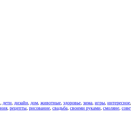
а
,
дети
,
дизайн
,
дом
,
животные
,
здоровье
,
зима
,
игры
,
интересное
ения
,
рецепты
,
рисование
,
свадьба
,
своими руками
,
смоляне
,
сове