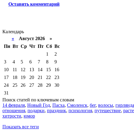
Оставить комментарий
Календарь
«
Август 2026 »
Пн
Вт
Ср
Чт
Пт
Сб
Вс
1
2
3
4
5
6
7
8
9
10
11
12
13
14
15
16
17
18
19
20
21
22
23
24
25
26
27
28
29
30
31
Поиск статей по ключевым словам
14 февраля
,
Новый Год
,
Пасха
,
Смоленск
,
бег
,
волосы
,
гирлянд
отношения
,
подарки
,
праздник
,
психология
,
путешествие
,
раст
хитрости
,
юмор
Показать все теги