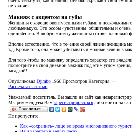
о4ень замкнуты, как правило, глубоко скрывают свои эмоци
не хватает.
Макияж с акцентом на губы
Женщины с хорошо оконтуренными губами и несколькими сл
любименькую. Эти особы 4увственны, общительны и о4ень се
одино4ество. В любую минуту женщины готовы на новый фл
Вполне естественно, 4то в те4ение своей жизни женщина мо
т.д. Кроме того, она может у4итывать и модные веяния в ма
Для того 4тобы по макияжу определить характер его владели
посмотрите на свой дневной макияж под этим углом зрения,
загадкой!
Опубликовал
Djimbo
1966 Просмотров
Категория: ---
Распечатать статью
Уважаемый посетитель, Вы зашли на сайт как незарегистри
Мы рекомендуем Вам
зарегистрироваться
либо войти на сай
Поделиться…
Не пропустите
Как «сохранить» лицо во время многодневного турист
Ваш характер в ваших 4асах