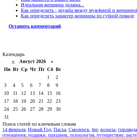
Идеальная женщина должна...
Как определить - дружба между муж4иной и женщино
Как определить характер женщины по губной помаде
Оставить комментарий
Календарь
«
Август 2026 »
Пн
Вт
Ср
Чт
Пт
Сб
Вс
1
2
3
4
5
6
7
8
9
10
11
12
13
14
15
16
17
18
19
20
21
22
23
24
25
26
27
28
29
30
31
Поиск статей по ключевым словам
14 февраля
,
Новый Год
,
Пасха
,
Смоленск
,
бег
,
волосы
,
гирлянд
отношения
,
подарки
,
праздник
,
психология
,
путешествие
,
раст