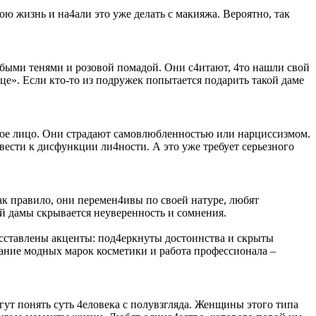
ю жизнь и на4али это уже делать с макияжа. Вероятно, так
убыми тенями и розовой помадой. Они с4итают, 4то нашли свой
ице». Если кто-то из подружек попытается подарить такой даме
нное лицо. Они страдают самовлюбленностью или нарциссизмом.
ести к дисфункции ли4ности. А это уже требует серьезного
ак правило, они перемен4ивы по своей натуре, любят
 дамы скрывается неуверенность и сомнения.
расставлены акценты: под4еркнуты достоинства и скрыты
вание модных марок косметики и работа профессионала –
ут понять суть 4еловека с полувзгляда. Женщины этого типа