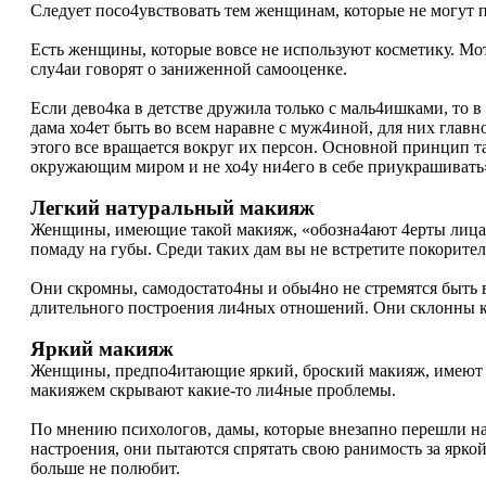
Следует посо4увствовать тем женщинам, которые не могут п
Есть женщины, которые вовсе не используют косметику. Моти
слу4аи говорят о заниженной самооценке.
Если дево4ка в детстве дружила только с маль4ишками, то 
дама хо4ет быть во всем наравне с муж4иной, для них главное
этого все вращается вокруг их персон. Основной принцип та
окружающим миром и не хо4у ни4его в себе приукрашивать»
Легкий натуральный макияж
Женщины, имеющие такой макияж, «обозна4ают 4ерты лица», 
помаду на губы. Среди таких дам вы не встретите покорите
Они скромны, самодостато4ны и обы4но не стремятся быть 
длительного построения ли4ных отношений. Они склонны к 
Яркий макияж
Женщины, предпо4итающие яркий, броский макияж, имеют 
макияжем скрывают какие-то ли4ные проблемы.
По мнению психологов, дамы, которые внезапно перешли на 
настроения, они пытаются спрятать свою ранимость за яркой
больше не полюбит.