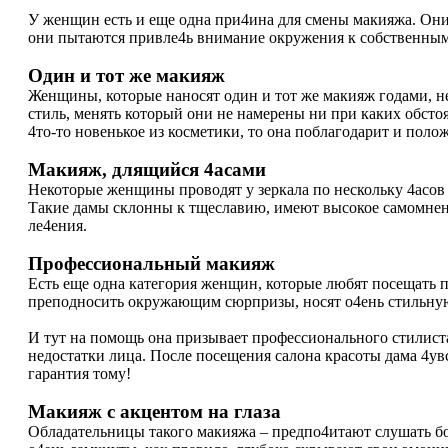
У женщин есть и еще одна при4ина для смены макияжа. Они 
они пытаются привле4ь внимание окружения к собственны
Один и тот же макияж
Женщины, которые наносят один и тот же макияж годами, н
стиль, менять который они не намерены ни при каких обстоят
4то-то новенькое из косметики, то она поблагодарит и пол
Макияж, длящийся 4асами
Некоторые женщины проводят у зеркала по нескольку 4асов
Такие дамы склонны к тщеславию, имеют высокое самомнени
ле4ения.
Профессиональный макияж
Есть еще одна категория женщин, которые любят посещать п
преподносить окружающим сюрпризы, носят о4ень стильную
И тут на помощь она призывает профессионального стилиста
недостатки лица. После посещения салона красоты дама 4ув
гарантия тому!
Макияж с акцентом на глаза
Обладательницы такого макияжа – предпо4итают слушать бо