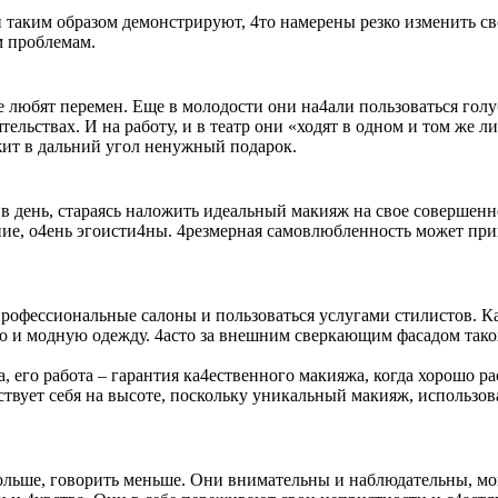
таким образом демонстрируют, 4то намерены резко изменить сво
м проблемам.
е любят перемен. Еще в молодости они на4али пользоваться гол
ельствах. И на работу, и в театр они «ходят в одном и том же л
ожит в дальний угол ненужный подарок.
 в день, стараясь наложить идеальный макияж на свое соверше
е, о4ень эгоисти4ны. 4резмерная самовлюбленность может прив
рофессиональные салоны и пользоваться услугами стилистов. К
 и модную одежду. 4асто за внешним сверкающим фасадом такой
, его работа – гарантия ка4ественного макияжа, когда хорошо 
ствует себя на высоте, поскольку уникальный макияж, использо
льше, говорить меньше. Они внимательны и наблюдательны, мог