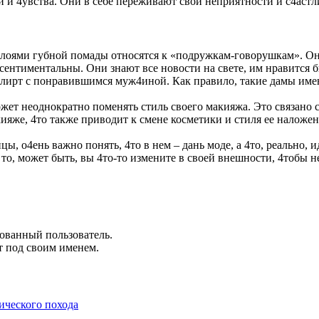
и и 4увства. Они в себе переживают свои неприятности и с4ас
оями губной помады относятся к «подружкам-говорушкам». Они 
нтиментальны. Они знают все новости на свете, им нравится бы
ирт с понравившимся муж4иной. Как правило, такие дамы имею
жет неоднократно поменять стиль своего макияжа. Это связано с
кияже, 4то также приводит к смене косметики и стиля ее наложен
цы, о4ень важно понять, 4то в нем – дань моде, а 4то, реально,
 то, может быть, вы 4то-то измените в своей внешности, 4тобы
рованный пользователь.
т под своим именем.
ического похода