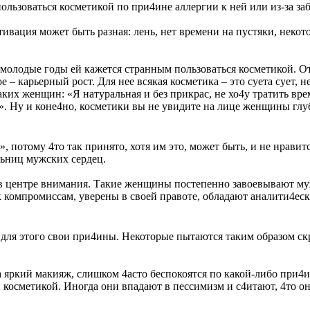
ользоваться косметикой по при4ине аллергии к ней или из-за з
вация может быть разная: лень, нет времени на пустяки, некото
в молодые годы ей кажется странным пользоваться косметикой. 
 – карьерный рост. Для нее всякая косметика – это суета сует, н
ких женщин: «Я натуральная и без прикрас, не хо4у тратить врем
. Ну и коне4но, косметики вы не увидите на лице женщины гл
потому 4то так принято, хотя им это, может быть, и не нравит
льниц мужских сердец.
в центре внимания. Такие женщины постепенно завоевывают му
компромиссам, уверены в своей правоте, обладают аналити4еск
для этого свои при4ины. Некоторые пытаются таким образом с
яркий макияж, слишком 4асто беспокоятся по какой-либо при4ин
 косметикой. Иногда они впадают в пессимизм и с4итают, 4то он