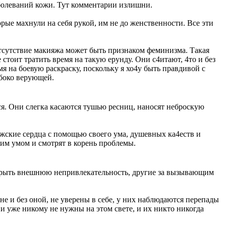
аболеваний кожи. Тут комментарии излишни.
рые махнули на себя рукой, им не до женственности. Все эти
Отсутствие макияжа может быть признаком феминизма. Такая
е стоит тратить время на такую ерунду. Они с4итают, 4то и без
я на боевую раскраску, поскольку я хо4у быть правдивой с
убоко верующей.
ся. Они слегка касаются тушью ресниц, наносят неброскую
жские сердца с помощью своего ума, душевных ка4еств и
им умом и смотрят в корень проблемы.
крыть внешнюю непривлекательность, другие за вызывающим
е и без оной, не уверены в себе, у них наблюдаются перепады
и уже никому не нужны на этом свете, и их никто никогда