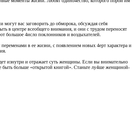
тливые моменты жизни. Любят одино4ество, которого порой им
могут вас заговорить до обморока, обсуждая себя
ть в центре всеобщего внимания, и они с трудом переносят
т большое 4исло поклонников и воздыхателей.
 переменами в ее жизни, с появлением новых 4ерт характера и
ия.
 идет изнутри и отражает суть женщины. Если вы внимательно
 не быть больше «открытой книгой». Станьте лу4ше женщиной-