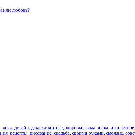
й или любовь?
а
,
дети
,
дизайн
,
дом
,
животные
,
здоровье
,
зима
,
игры
,
интересное
ения
,
рецепты
,
рисование
,
свадьба
,
своими руками
,
смоляне
,
сове