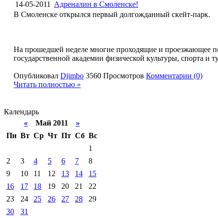
14-05-2011
Адреналин в Смоленске!
В Смоленске открылся первый долгожданный скейт-парк.
На прошедшей неделе многие проходящие и проезжающее по
государственной академии физической культуры, спорта и т
Опубликовал
Djimbo
3560 Просмотров
Комментарии (0)
Читать полностью »
Календарь
«
Май 2011
»
Пн
Вт
Ср
Чт
Пт
Сб
Вс
1
2
3
4
5
6
7
8
9
10
11
12
13
14
15
16
17
18
19
20
21
22
23
24
25
26
27
28
29
30
31