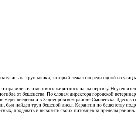
аткнулись на труп кошки, который лежал посреди одной из ули
и отправили тело мертвого животного на экспертизу. Неутешите
погибла от бешенства. По словам директора городской ветерина
е меры введены и в Заднепровском районе Смоленска. Здесь в 
дни, был найден труп бешеной лисы. Карантин по бешенству под
тных, продавать и вывозить своих питомцев за пределы района.