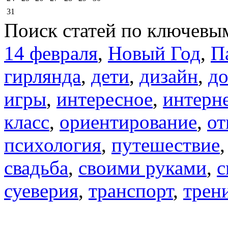
31
Поиск статей по ключевы
14 февраля
,
Новый Год
,
П
гирлянда
,
дети
,
дизайн
,
д
игры
,
интересное
,
интерн
класс
,
ориентирование
,
от
психология
,
путешествие
свадьба
,
своими руками
,
с
суеверия
,
транспорт
,
трен