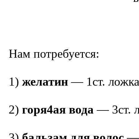
Нам потребуется:
1)
желатин
— 1ст. ложк
2)
горя4ая вода
— 3ст. 
3)
бальзам для волос
— 