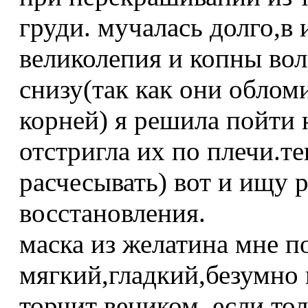
груди. мучалась долго,в 
великолепия и копны во
снизу(так как они облом
корней) я решила пойти
отстригла их по плечи.т
расчесывать) вот и ищу 
восстановления.
маска из желатина мне п
мягкий,гладкий,безумно
торчит веником. если то