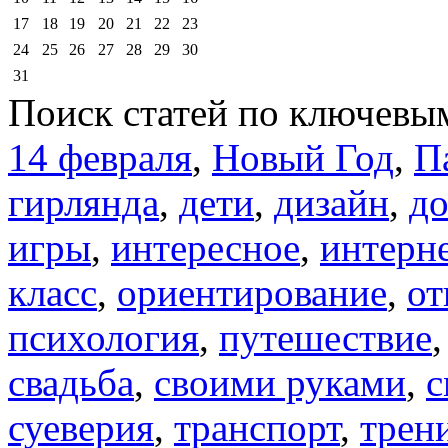
17
18
19
20
21
22
23
24
25
26
27
28
29
30
31
Поиск статей по ключевы
14 февраля
,
Новый Год
,
П
гирлянда
,
дети
,
дизайн
,
д
игры
,
интересное
,
интерн
класс
,
ориентирование
,
от
психология
,
путешествие
свадьба
,
своими руками
,
с
суеверия
,
транспорт
,
трен