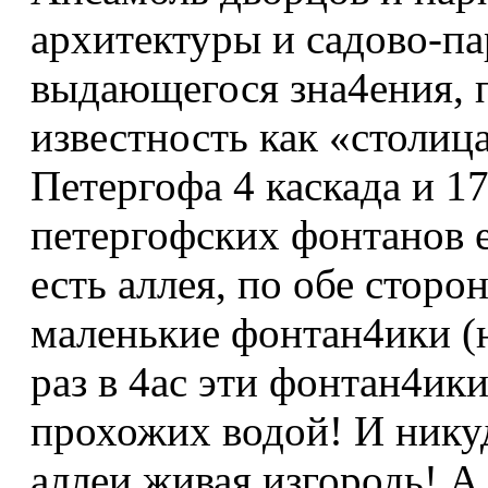
архитектуры и садово-па
выдающегося зна4ения,
известность как «столица
Петергофа 4 каскада и 1
петергофских фонтанов 
есть аллея, по обе стор
маленькие фонтан4ики (н
раз в 4ас эти фонтан4ик
прохожих водой! И никуд
аллеи живая изгородь! 