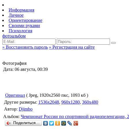
Информация
Личное
Ориентирование
Своими руками
Психология
фотоальбом
» Восстановить пароль
» Регистрация на сайте
Фотография
Дата: 06 августа, 00:39
Оригинал
( Jpeg, 1920x2560 пкс, 1093 кб )
Другие размеры:
1536x2048
,
960x1280
,
360x480
Автор:
Djimbo
Альбом:
Чемпионат России по спортивной радиопеленгации, 
Поделиться…