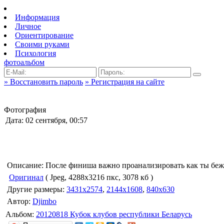
Информация
Личное
Ориентирование
Своими руками
Психология
фотоальбом
» Восстановить пароль
» Регистрация на сайте
Фотография
Дата: 02 сентября, 00:57
Описание: После финиша важно проанализировать как ты бежа
Оригинал
( Jpeg, 4288x3216 пкс, 3078 кб )
Другие размеры:
3431x2574
,
2144x1608
,
840x630
Автор:
Djimbo
Альбом:
20120818 Кубок клубов республики Беларусь