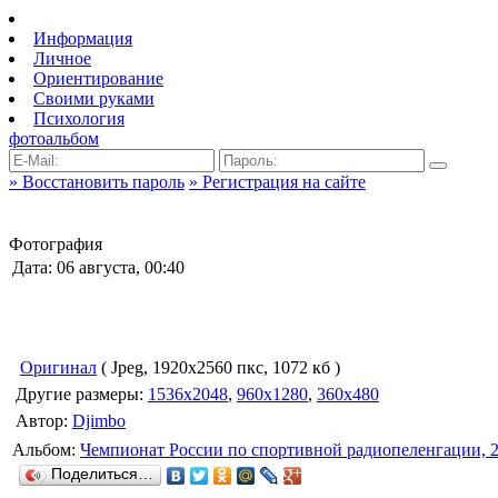
Информация
Личное
Ориентирование
Своими руками
Психология
фотоальбом
» Восстановить пароль
» Регистрация на сайте
Фотография
Дата: 06 августа, 00:40
Оригинал
( Jpeg, 1920x2560 пкс, 1072 кб )
Другие размеры:
1536x2048
,
960x1280
,
360x480
Автор:
Djimbo
Альбом:
Чемпионат России по спортивной радиопеленгации, 
Поделиться…