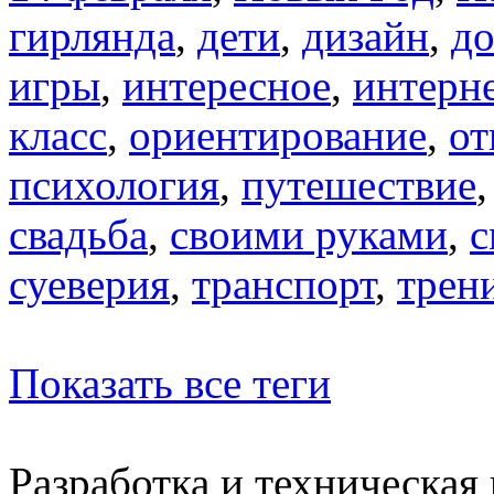
гирлянда
,
дети
,
дизайн
,
д
игры
,
интересное
,
интерн
класс
,
ориентирование
,
от
психология
,
путешествие
свадьба
,
своими руками
,
с
суеверия
,
транспорт
,
трен
Показать все теги
Разработка и техническая