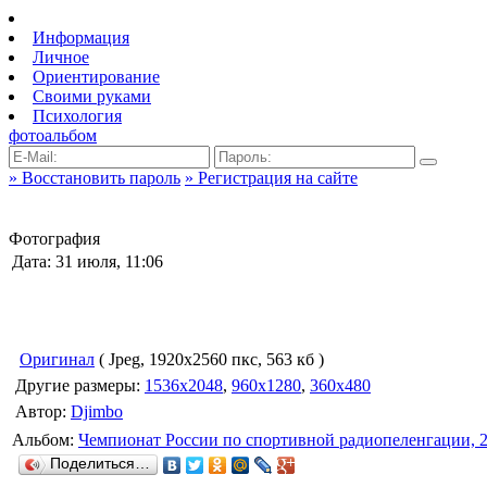
Информация
Личное
Ориентирование
Своими руками
Психология
фотоальбом
» Восстановить пароль
» Регистрация на сайте
Фотография
Дата: 31 июля, 11:06
Оригинал
( Jpeg, 1920x2560 пкс, 563 кб )
Другие размеры:
1536x2048
,
960x1280
,
360x480
Автор:
Djimbo
Альбом:
Чемпионат России по спортивной радиопеленгации, 
Поделиться…